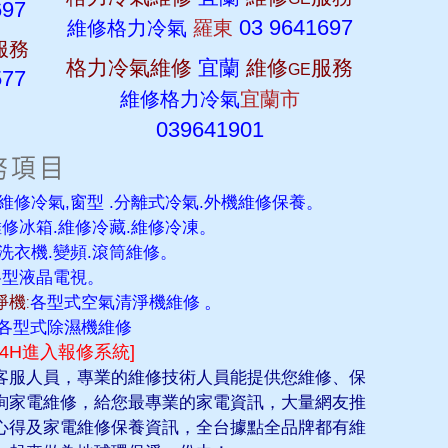
697
03 9641697
維修格力冷氣
羅東
服務
格力冷氣維修
宜蘭
維修
服務
GE
577
維修格力冷氣
宜蘭市
039641901
維修冷氣,窗型 .分離式冷氣.外機維修保養。
維修冰箱.維修冷藏.維修冷凍。
洗衣機.變頻.滾筒維修。
各型液晶電視。
機:
各型式空氣清淨機維修
。
各型式除濕機維修
24H進入報修系統]
客服人員，專業的維修技術人員能提供您維修、保
詢家電維修，給您最專業的家電資訊，大量網友推
心得及家電維修保養資訊，全台據點全品牌都有維