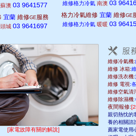
03 9641
維修格力冷氣
南澳
03 9641577
氣
蘇澳
格力冷氣維修
宜蘭
維修
GE
修
宜蘭
維修
服務
GE
03 9641
維修格力冷氣
暖暖
03 9641697
氣
頭城
維修冷氣機:
維修 冰箱:
維修洗衣機:
維修 電視
:
維修空氣清淨
維修除濕機:
夜間報修:
[
親切熱忱的
養的相關諮
[家電故障有關的解說]
薦家電使用