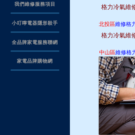
我們維修服務項目
格力冷氣維
小叮嚀電器隱形殺手
北投區
維修格
格力冷氣維
全品牌家電服務聯網
中山區
維修格
家電品牌購物網