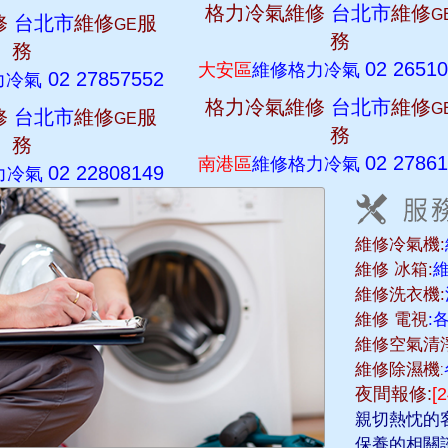
格力冷氣維修
台北市
維修
G
修
台北市
維修
服
GE
務
務
02 2651
大安區
維修格力冷氣
02 27857552
力冷氣
格力冷氣維修
台北市
維修
G
修
台北市
維修
服
GE
務
務
02 2786
南港區
維修格力冷氣
02 22808149
力冷氣
維修冷氣機:
維修 冰箱:
維修洗衣機:
維修 電視
:
維修空氣清淨
維修除濕機:
夜間報修:
[
親切熱忱的
保養的相關