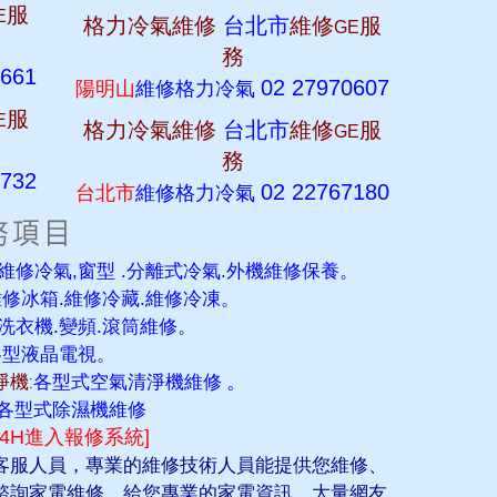
服
E
格力冷氣維修
台北市
維修
服
GE
務
0661
02 27970607
陽明山
維修格力冷氣
服
E
格力冷氣維修
台北市
維修
服
GE
務
1732
02 22767180
台北市
維修格力冷氣
維修冷氣,窗型 .分離式冷氣.外機維修保養。
維修冰箱.維修冷藏.維修冷凍。
洗衣機.變頻.滾筒維修。
各型液晶電視。
機:
各型式空氣清淨機維修
。
各型式除濕機維修
24H進入報修系統]
客服人員，專業的維修技術人員能提供您維修、
諮詢家電維修，給您專業的家電資訊，大量網友