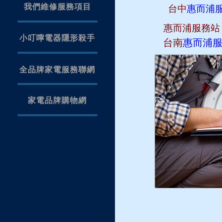
我們維修服務項目
台中
惠而浦
惠而浦服務
小叮嚀電器隱形殺手
台南
惠而浦
全品牌家電服務聯網
家電品牌購物網