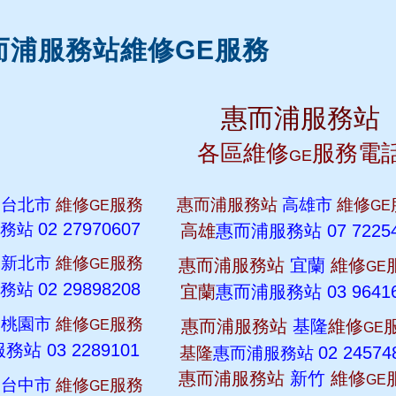
而浦服務站維修GE服務
惠而浦服務站
各區維修
服務電
GE
站
台北市
維修
服務
惠而浦服務站
高雄市
維修
GE
GE
02 27970607
服務站
高雄
惠而浦服務站
07 7225
站
新北市
維修
服務
惠而浦服務站
宜蘭
維修
GE
GE
02 29898208
服務站
宜蘭
惠而浦服務站
03 9641
站
桃園市
維修
服務
惠而浦服務站
基隆
維修
GE
GE
服務站
03 2289101
02 24574
基隆
惠而浦服務站
惠而浦服務站
新竹
維修
GE
站
台中市
維修
服務
GE